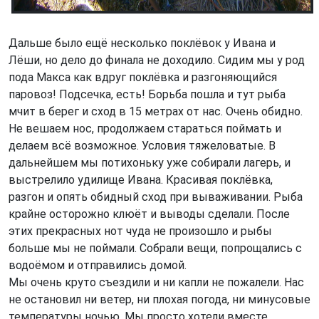
Дальше было ещё несколько поклёвок у Ивана и
Лёши, но дело до финала не доходило. Сидим мы у род
пода Макса как вдруг поклёвка и разгоняющийся
паровоз! Подсечка, есть! Борьба пошла и тут рыба
мчит в берег и сход в 15 метрах от нас. Очень обидно.
Не вешаем нос, продолжаем стараться поймать и
делаем всё возможное. Условия тяжеловатые. В
дальнейшем мы потихоньку уже собирали лагерь, и
выстрелило удилище Ивана. Красивая поклёвка,
разгон и опять обидный сход при вываживании. Рыба
крайне осторожно клюёт и выводы сделали. После
этих прекрасных нот чуда не произошло и рыбы
больше мы не поймали. Собрали вещи, попрощались с
водоёмом и отправились домой.
Мы очень круто съездили и ни капли не пожалели. Нас
не остановил ни ветер, ни плохая погода, ни минусовые
температуры ночью. Мы просто хотели вместе