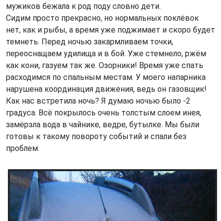
мужиков бежала к род поду словно дети.
Сидим просто прекрасно, но нормальных поклёвок
нет, как и рыбы, а время уже поджимает и скоро будет
темнеть. Перед ночью закармливаем точки,
переоснащаем удилища и в бой. Уже стемнело, ржём
как кони, газуем так же. Озорники! Время уже спать
расходимся по спальным местам. У моего напарника
нарушена координация движения, ведь он газовщик!
Как нас встретила ночь? Я думаю ночью было -2
градуса. Всё покрылось очень толстым слоем инея,
замёрзла вода в чайнике, ведре, бутылке. Мы были
готовы к такому повороту событий и спали без
проблем.