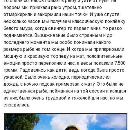
то очень хотелось поймать рыбу и уйти от нуля. На
водоём мы приехали рано утром, тщательно
отмаркерили и закормили наши точки. И уже спустя
несколько часов мы получаем классическую поклёвку
белого амура, когда свингер то падает вниз, то резко
поднимается. Вываживание было странным и до
последнего момента мы особо понимали какого
размера рыба на том конце. И когда мы припарковали
мощную и красивую торпеду на мат, положительные
эмоции просто переполняли нас, а весы показали 7.500
грамм. Радовались как дети, ведь погода была просто
ужасной. Было очень холодно, периодически лил
дождь, а ночью подсак примерзал к мату. Это была не
единственная рыба, пойманная на той сессии и каждая
из них, была очень трудовой и тяжёлой для нас, но мы
справились.