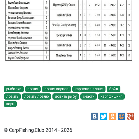
рыбалка
ловля
ловля карпов
карповая ловля
бойл
ловить
ловить ловлю
ловить рыбу
снасти
карпфишинг
карп
© CarpFishing.Club 2014 - 2026