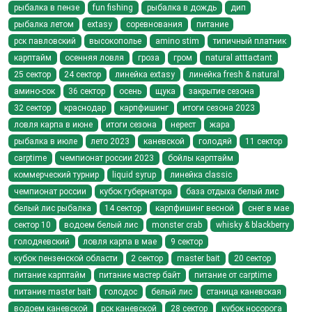
рыбалка в пензе
fun fishing
рыбалка в дождь
дип
рыбалка летом
extasy
соревнования
питание
рск павловский
высокополье
amino stim
типичный платник
карптайм
осенняя ловля
гроза
гром
natural atttactant
25 сектор
24 сектор
линейка extasy
линейка fresh & natural
амино-сок
36 сектор
осень
щука
закрытие сезона
32 сектор
краснодар
карпфишинг
итоги сезона 2023
ловля карпа в июне
итоги сезона
нерест
жара
рыбалка в июле
лето 2023
каневской
голодяй
11 сектор
carptime
чемпионат россии 2023
бойлы карптайм
коммерческий турнир
liquid syrup
линейка classic
чемпионат россии
кубок губернатора
база отдыха белый лис
белый лис рыбалка
14 сектор
карпфишинг весной
снег в мае
сектор 10
водоем белый лис
monster crab
whisky & blackberry
голодяевский
ловля карпа в мае
9 сектор
кубок пензенской области
2 сектор
master bait
20 сектор
питание карптайм
питание мастер байт
питание от carptime
питание master bait
голодос
белый лис
станица каневская
водоем каневской
рск каневской
28 сектор
кубок носорога