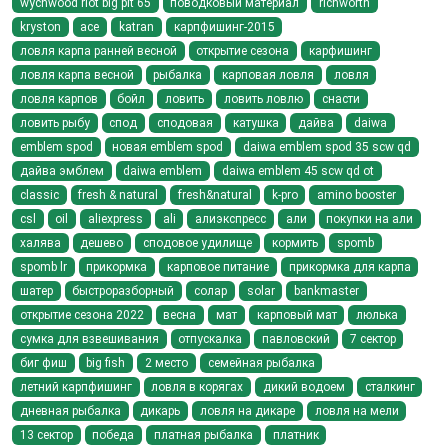
wychwood riot big pit 65
поводковый материал
richworth
kryston
ace
katran
карпфишинг-2015
ловля карпа ранней весной
открытие сезона
карфишинг
ловля карпа весной
рыбалка
карповая ловля
ловля
ловля карпов
бойл
ловить
ловить ловлю
снасти
ловить рыбу
спод
сподовая
катушка
дайва
daiwa
emblem spod
новая emblem spod
daiwa emblem spod 35 scw qd
дайва эмблем
daiwa emblem
daiwa emblem 45 scw qd ot
classic
fresh & natural
fresh&natural
k-pro
amino booster
csl
oil
aliexpress
ali
алиэкспресс
али
покупки на али
халява
дешево
сподовое удилище
кормить
spomb
spomb lr
прикормка
карповое питание
прикормка для карпа
шатер
быстроразборный
солар
solar
bankmaster
открытие сезона 2022
весна
мат
карповый мат
люлька
сумка для взвешивания
отпускалка
павловский
7 сектор
биг фиш
big fish
2 место
семейная рыбалка
летний карпфишинг
ловля в корягах
дикий водоем
сталкинг
дневная рыбалка
дикарь
ловля на дикаре
ловля на мели
13 сектор
победа
платная рыбалка
платник