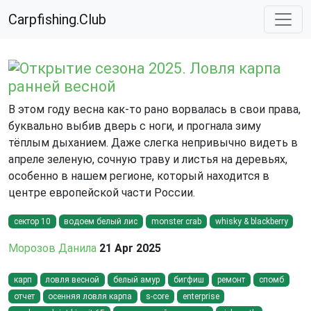
Carpfishing.Club
Открытие сезона 2025. Ловля карпа
ранней весной
В этом году весна как-то рано ворвалась в свои права,
буквально выбив дверь с ноги, и прогнала зиму
тёплым дыханием. Даже слегка непривычно видеть в
апреле зеленую, сочную траву и листья на деревьях,
особенно в нашем регионе, который находится в
центре европейской части России.
сектор 10
водоем белый лис
monster crab
whisky & blackberry
Морозов Данила
21 Apr 2025
карп
ловля весной
белый амур
бигфиш
ремонт
спомб
отчет
осенняя ловля карпа
s-core
enterprise