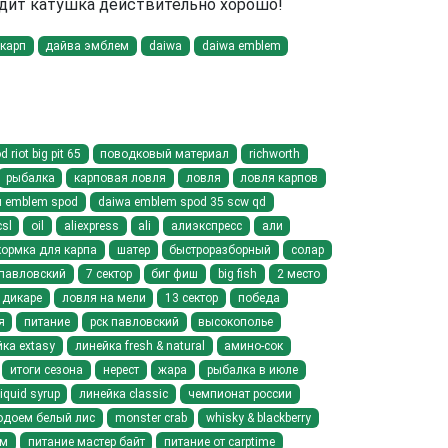
лядит катушка действительно хорошо!
карп
дайва эмблем
daiwa
daiwa emblem
riot big pit 65
поводковый материал
richworth
рыбалка
карповая ловля
ловля
ловля карпов
 emblem spod
daiwa emblem spod 35 scw qd
csl
oil
aliexpress
ali
алиэкспресс
али
кормка для карпа
шатер
быстроразборный
солар
павловский
7 сектор
биг фиш
big fish
2 место
 дикаре
ловля на мели
13 сектор
победа
я
питание
рск павловский
высокополье
ка extasy
линейка fresh & natural
амино-сок
итоги сезона
нерест
жара
рыбалка в июле
liquid syrup
линейка classic
чемпионат россии
одоем белый лис
monster crab
whisky & blackberry
йм
питание мастер байт
питание от carptime