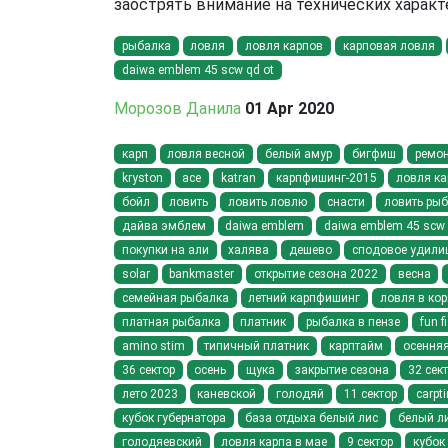
заострять внимание на технических характ
рыбалка
ловля
ловля карпов
карповая ловля
daiwa emblem 45 scw qd ot
Морозов Данила
01 Apr 2020
карп
ловля весной
белый амур
бигфиш
ремо
kryston
ace
katran
карпфишинг-2015
ловля ка
бойл
ловить
ловить ловлю
снасти
ловить рыб
дайва эмблем
daiwa emblem
daiwa emblem 45 scw 
покупки на али
халява
дешево
сподовое удили
solar
bankmaster
открытие сезона 2022
весна
семейная рыбалка
летний карпфишинг
ловля в кор
платная рыбалка
платник
рыбалка в пензе
fun f
amino stim
типичный платник
карптайм
осення
36 сектор
осень
щука
закрытие сезона
32 сек
лето 2023
каневской
голодяй
11 сектор
carpt
кубок губернатора
база отдыха белый лис
белый л
голодяевский
ловля карпа в мае
9 сектор
кубок