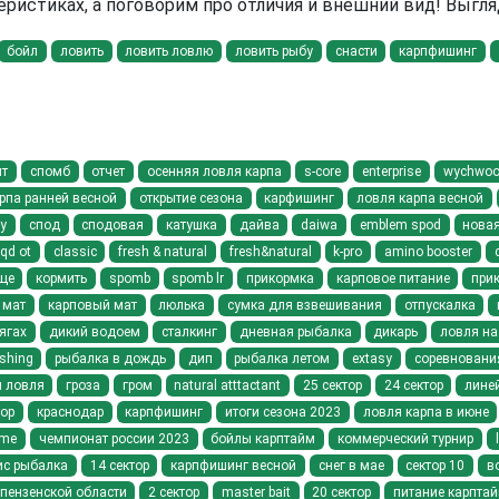
еристиках, а поговорим про отличия и внешний вид! Выг
бойл
ловить
ловить ловлю
ловить рыбу
снасти
карпфишинг
нт
спомб
отчет
осенняя ловля карпа
s-core
enterprise
wychwood 
рпа ранней весной
открытие сезона
карфишинг
ловля карпа весной
у
спод
сподовая
катушка
дайва
daiwa
emblem spod
новая
qd ot
classic
fresh & natural
fresh&natural
k-pro
amino booster
ще
кормить
spomb
spomb lr
прикормка
карповое питание
при
мат
карповый мат
люлька
сумка для взвешивания
отпускалка
ягах
дикий водоем
сталкинг
дневная рыбалка
дикарь
ловля на
ishing
рыбалка в дождь
дип
рыбалка летом
extasy
соревновани
я ловля
гроза
гром
natural atttactant
25 сектор
24 сектор
линей
тор
краснодар
карпфишинг
итоги сезона 2023
ловля карпа в июне
ime
чемпионат россии 2023
бойлы карптайм
коммерческий турнир
ис рыбалка
14 сектор
карпфишинг весной
снег в мае
сектор 10
в
 пензенской области
2 сектор
master bait
20 сектор
питание карпта