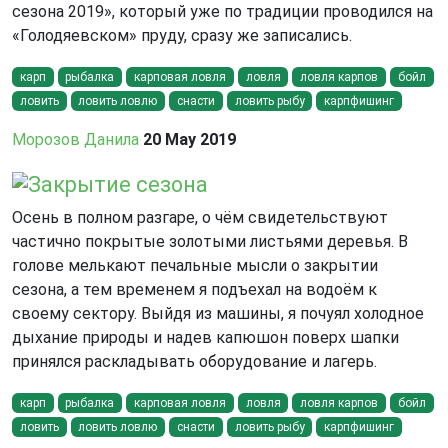
сезона 2019», который уже по традиции проводился на
«Голодяевском» пруду, сразу же записались.
карп
рыбалка
карповая ловля
ловля
ловля карпов
бойл
ловить
ловить ловлю
снасти
ловить рыбу
карпфишинг
Морозов Данила
20 May 2019
Закрытие сезона
Осень в полном разгаре, о чём свидетельствуют
частично покрытые золотыми листьями деревья. В
голове мелькают печальные мысли о закрытии
сезона, а тем временем я подъехал на водоём к
своему сектору. Выйдя из машины, я почуял холодное
дыхание природы и надев капюшон поверх шапки
принялся раскладывать оборудование и лагерь.
карп
рыбалка
карповая ловля
ловля
ловля карпов
бойл
ловить
ловить ловлю
снасти
ловить рыбу
карпфишинг