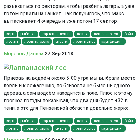
разъехаться по секторам, чтобы разбить лагерь, а уже
потом прийти на банкет. Так получилось, что Макс
вытаскивает 4 очередь и уже потом 17 сектор.
карп
рыбалка
карповая ловля
ловля
ловля карпов
бойл
ловить
ловить ловлю
снасти
ловить рыбу
карпфишинг
Морозов Данила
27 Sep 2018
Лапландский лес
Приехав на водоём около 5-00 утра мы выбрали место
ловли и к сожалению, по близости не было ни одного
дерева, а сам водоём находится в поле. Плюс к этому
прогноз погоды показывал, что два дня будет +32 в
тени, а это для Пензенской области довольно жарко.
карп
рыбалка
карповая ловля
ловля
ловля карпов
бойл
ловить
ловить ловлю
снасти
ловить рыбу
карпфишинг