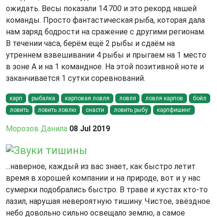
ожидать. Весы показали 14.700 и это рекорд нашей
команды. Просто фантастическая рыба, которая дала
нам заряд бодрости на сражение с другими регионам.
В течении часа, берём ещё 2 рыбы и сдаём на
утреннем взвешивании 4 рыбы и прыгаем на 1 место
в зоне А и на 1 командное. На этой позитивной ноте и
заканчивается 1 сутки соревнований.
карп
рыбалка
карповая ловля
ловля
ловля карпов
бойл
ловить
ловить ловлю
снасти
ловить рыбу
карпфишинг
Морозов Данила
08 Jul 2019
Звуки тишины
...наверное, каждый из вас знает, как быстро летит
время в хорошей компании и на природе, вот и у нас
сумерки подобрались быстро. В траве и кустах кто-то
лазил, нарушая невероятную тишину. Чистое, звёздное
небо довольно сильно освещало землю, а самое