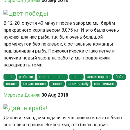
Морозов Данила
06 Sep 2018
Цвет победы!
В 12-20, спустя 40 минут после закорма мы берём
прекрасного карпа весом 8.075 кг. И это была очень
нужная для нас рыба, т.к. был очень большой
промежуток без поклёвок, а остальные команды
подлавливали рыбу. Психологически стало легче и
получив новый заряд на работу, мы продолжили
наращивать темп.
карп
рыбалка
карповая ловля
ловля
ловля карпов
бойл
ловить
ловить ловлю
снасти
ловить рыбу
карпфишинг
Морозов Данила
30 Aug 2018
Дайте краба!
Данный выезд мы ждали очень сильно и на это было
несколько причин. Во-первых, это была первая