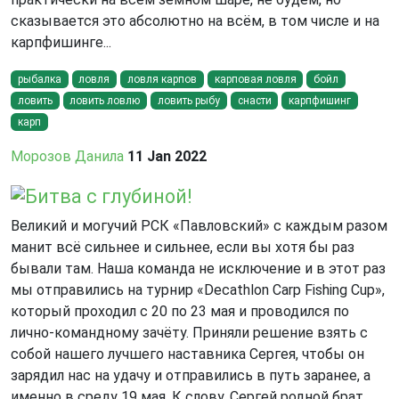
сказывается это абсолютно на всём, в том числе и на
карпфишинге...
рыбалка
ловля
ловля карпов
карповая ловля
бойл
ловить
ловить ловлю
ловить рыбу
снасти
карпфишинг
карп
Морозов Данила
11 Jan 2022
Битва с глубиной!
Великий и могучий РСК «Павловский» с каждым разом
манит всё сильнее и сильнее, если вы хотя бы раз
бывали там. Наша команда не исключение и в этот раз
мы отправились на турнир «Decathlon Carp Fishing Cup»,
который проходил с 20 по 23 мая и проводился по
лично-командному зачёту. Приняли решение взять с
собой нашего лучшего наставника Сергея, чтобы он
зарядил нас на удачу и отправились в путь заранее, а
именно в среду 19 мая. К слову, Сергей родной брат