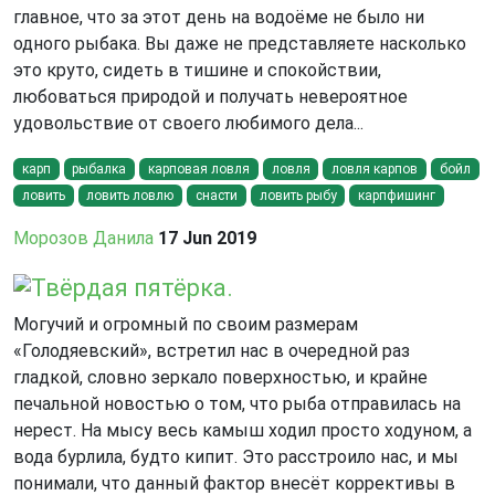
главное, что за этот день на водоёме не было ни
одного рыбака. Вы даже не представляете насколько
это круто, сидеть в тишине и спокойствии,
любоваться природой и получать невероятное
удовольствие от своего любимого дела...
карп
рыбалка
карповая ловля
ловля
ловля карпов
бойл
ловить
ловить ловлю
снасти
ловить рыбу
карпфишинг
Морозов Данила
17 Jun 2019
Твёрдая пятёрка.
Могучий и огромный по своим размерам
«Голодяевский», встретил нас в очередной раз
гладкой, словно зеркало поверхностью, и крайне
печальной новостью о том, что рыба отправилась на
нерест. На мысу весь камыш ходил просто ходуном, а
вода бурлила, будто кипит. Это расстроило нас, и мы
понимали, что данный фактор внесёт коррективы в