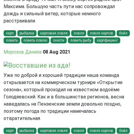
Максима. Большую часть пути нас сопровождал
дождь и сильный ветер, которые немного
расстраивали.
карп
рыбалка
карповая ловля
ловля
ловля карпов
бойл
ловить
ловить ловлю
снасти
ловить рыбу
карпфишинг
Морозов Данила
08 Aug 2021
Восставшие из ада!
Уже по доброй и хорошей традиции наша команда
открывается на коммерческом турнире «Открытие
сезона», который проходил на известном водоёме
Голодяевский. Как и в большинстве регионов, весна
наведалась на Пензенские земли довольно поздно,
поэтому погода по традиции намечалась
отвратительная.
карп
рыбалка
карповая ловля
ловля
ловля карпов
бойл