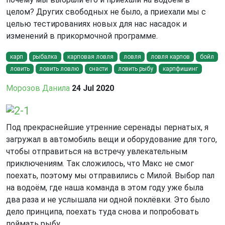
целом? Других свободных не было, а приехали мы с
целью тестированиях новых для нас насадок и
изменений в прикормочной программе.
карп
рыбалка
карповая ловля
ловля
ловля карпов
бойл
ловить
ловить ловлю
снасти
ловить рыбу
карпфишинг
Морозов Данила
24 Jul 2020
2-1
Под прекраснейшие утренние серенады пернатых, я
загружал в автомобиль вещи и оборудование для того,
чтобы отправиться на встречу увлекательным
приключениям. Так сложилось, что Макс не смог
поехать, поэтому мы отправились с Милой. Выбор пал
на водоём, где наша команда в этом году уже была
два раза и не услышала ни одной поклёвки. Это было
дело принципа, поехать туда снова и попробовать
поймать рыбу.