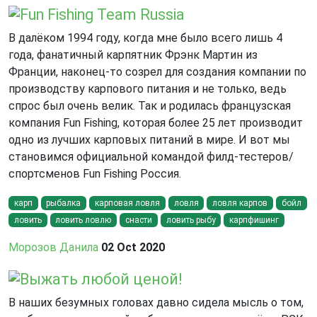
Fun Fishing Team Russia
В далёком 1994 году, когда мне было всего лишь 4
года, фанатичный карпятник Фрэнк Мартин из
Франции, наконец-то созрел для создания компании по
производству карпового питания и не только, ведь
спрос был очень велик. Так и родилась французская
компания Fun Fishing, которая более 25 лет производит
одно из лучших карповых питаний в мире. И вот мы
становимся официальной командой филд-тестеров/
спортсменов Fun Fishing Россия.
карп
рыбалка
карповая ловля
ловля
ловля карпов
бойл
ловить
ловить ловлю
снасти
ловить рыбу
карпфишинг
Морозов Данила
02 Oct 2020
Выжать любой ценой!
В наших безумных головах давно сидела мысль о том,