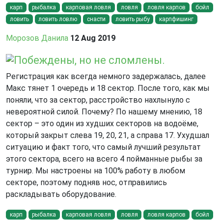
карп
рыбалка
карповая ловля
ловля
ловля карпов
бойл
ловить
ловить ловлю
снасти
ловить рыбу
карпфишинг
Морозов Данила
12 Aug 2019
Побеждены, но не сломлены.
Регистрация как всегда немного задержалась, далее
Макс тянет 1 очередь и 18 сектор. После того, как мы
поняли, что за сектор, расстройство нахлынуло с
невероятной силой. Почему? По нашему мнению, 18
сектор – это один из худших секторов на водоёме,
который закрыт слева 19, 20, 21, а справа 17. Ухудшал
ситуацию и факт того, что самый лучший результат
этого сектора, всего на всего 4 пойманные рыбы за
турнир. Мы настроены на 100% работу в любом
секторе, поэтому подняв нос, отправились
раскладывать оборудование.
карп
рыбалка
карповая ловля
ловля
ловля карпов
бойл