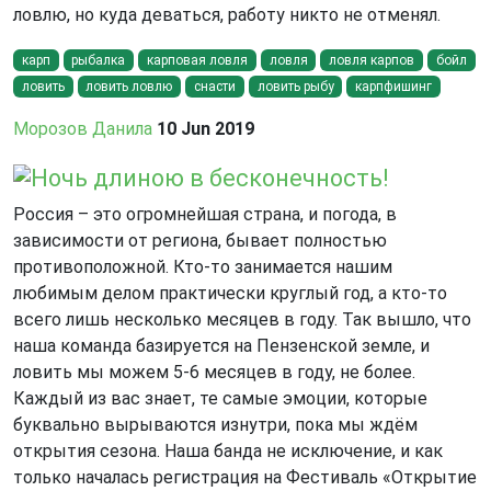
ловлю, но куда деваться, работу никто не отменял.
карп
рыбалка
карповая ловля
ловля
ловля карпов
бойл
ловить
ловить ловлю
снасти
ловить рыбу
карпфишинг
Морозов Данила
10 Jun 2019
Ночь длиною в бесконечность!
Россия – это огромнейшая страна, и погода, в
зависимости от региона, бывает полностью
противоположной. Кто-то занимается нашим
любимым делом практически круглый год, а кто-то
всего лишь несколько месяцев в году. Так вышло, что
наша команда базируется на Пензенской земле, и
ловить мы можем 5-6 месяцев в году, не более.
Каждый из вас знает, те самые эмоции, которые
буквально вырываются изнутри, пока мы ждём
открытия сезона. Наша банда не исключение, и как
только началась регистрация на Фестиваль «Открытие