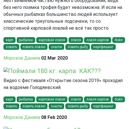
неотъемлемой частью нужного оборудования, ведь
без него поимка трофея будет невозможна. И если на
обычных рыбалках большинство людей использует
классические треугольные подсачеки, то со
спортивной карповой ловлей не всё так просто.
карп
рыбалка
карповая ловля
ловля
ловля карпов
бойл
ловить
ловить ловлю
снасти
ловить рыбу
карпфишинг
Морозов Данила
02 Mar 2020
Поймали 180 кг. карпа. КАК???
Видео с фестиваля «Открытие сезона 2019» проходил
на водоёме Голодяевский.
карп
рыбалка
карповая ловля
ловля
ловля карпов
бойл
ловить
ловить ловлю
снасти
ловить рыбу
карпфишинг
Морозов Данила
08 Feb 2020