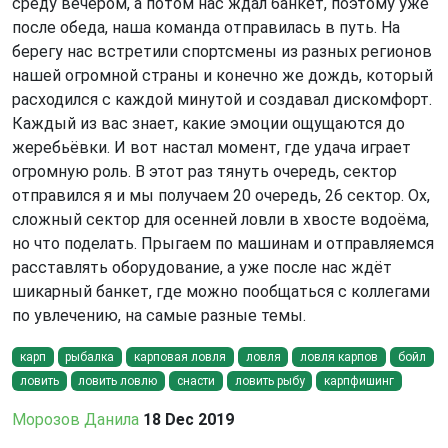
среду вечером, а потом нас ждал банкет, поэтому уже
после обеда, наша команда отправилась в путь. На
берегу нас встретили спортсмены из разных регионов
нашей огромной страны и конечно же дождь, который
расходился с каждой минутой и создавал дискомфорт.
Каждый из вас знает, какие эмоции ощущаются до
жеребьёвки. И вот настал момент, где удача играет
огромную роль. В этот раз тянуть очередь, сектор
отправился я и мы получаем 20 очередь, 26 сектор. Ох,
сложный сектор для осенней ловли в хвосте водоёма,
но что поделать. Прыгаем по машинам и отправляемся
расставлять оборудование, а уже после нас ждёт
шикарный банкет, где можно пообщаться с коллегами
по увлечению, на самые разные темы.
карп
рыбалка
карповая ловля
ловля
ловля карпов
бойл
ловить
ловить ловлю
снасти
ловить рыбу
карпфишинг
Морозов Данила
18 Dec 2019