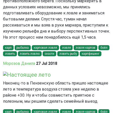
противоположного берега. Поскольку маркерить в
данных условиях невозможно, мы принялись
подготавливать оборудование к ловле и заниматься
бытовыми делами. Спустя час, туман начал
рассеиваться и мы взяв в руки маркера, приступили к
изучению рельефа дна и выбору перспективных точек.
На этот процесс нам понадобилось ещё 1,5 часа.
карп
рыбалка
карповая ловля
ловля
ловля карпов
бойл
ловить
ловить ловлю
снасти
ловить рыбу
карпфишинг
Морозов Данила
27 Jul 2018
Настоящее лето
Наконец-то в Пензенскую область пришло настоящее
лето и температура воздуха стояла уже неделю в
районе +30. Ну и чтобы совместить приятное с
полезным, мы решили сделать семейный выезд.
карп
рыбалка
карповая ловля
ловля
ловля карпов
бойл