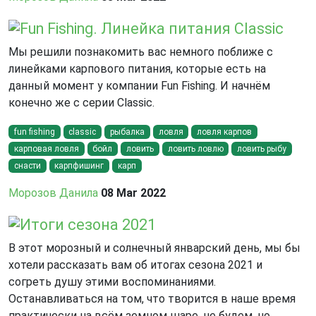
Fun Fishing. Линейка питания Classic
Мы решили познакомить вас немного поближе с
линейками карпового питания, которые есть на
данный момент у компании Fun Fishing. И начнём
конечно же с серии Classic.
fun fishing
classic
рыбалка
ловля
ловля карпов
карповая ловля
бойл
ловить
ловить ловлю
ловить рыбу
снасти
карпфишинг
карп
Морозов Данила
08 Mar 2022
Итоги сезона 2021
В этот морозный и солнечный январский день, мы бы
хотели рассказать вам об итогах сезона 2021 и
согреть душу этими воспоминаниями.
Останавливаться на том, что творится в наше время
практически на всём земном шаре, не будем, но