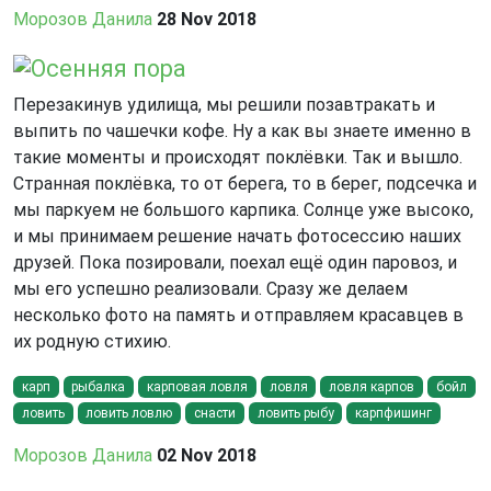
Морозов Данила
28 Nov 2018
Осенняя пора
Перезакинув удилища, мы решили позавтракать и
выпить по чашечки кофе. Ну а как вы знаете именно в
такие моменты и происходят поклёвки. Так и вышло.
Странная поклёвка, то от берега, то в берег, подсечка и
мы паркуем не большого карпика. Солнце уже высоко,
и мы принимаем решение начать фотосессию наших
друзей. Пока позировали, поехал ещё один паровоз, и
мы его успешно реализовали. Сразу же делаем
несколько фото на память и отправляем красавцев в
их родную стихию.
карп
рыбалка
карповая ловля
ловля
ловля карпов
бойл
ловить
ловить ловлю
снасти
ловить рыбу
карпфишинг
Морозов Данила
02 Nov 2018