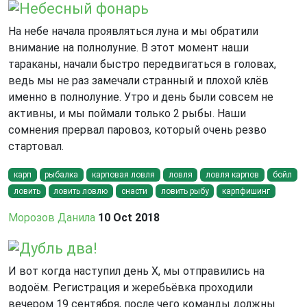
Небесный фонарь
На небе начала проявляться луна и мы обратили
внимание на полнолуние. В этот момент наши
тараканы, начали быстро передвигаться в головах,
ведь мы не раз замечали странный и плохой клёв
именно в полнолуние. Утро и день были совсем не
активны, и мы поймали только 2 рыбы. Наши
сомнения прервал паровоз, который очень резво
стартовал.
карп
рыбалка
карповая ловля
ловля
ловля карпов
бойл
ловить
ловить ловлю
снасти
ловить рыбу
карпфишинг
Морозов Данила
10 Oct 2018
Дубль два!
И вот когда наступил день Х, мы отправились на
водоём. Регистрация и жеребьёвка проходили
вечером 19 сентября, после чего команды должны