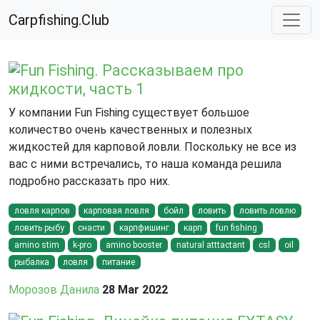
Carpfishing.Club
Fun Fishing. Рассказываем про
жидкости, часть 1
У компании Fun Fishing существует большое
количество очень качественных и полезных
жидкостей для карповой ловли. Поскольку не все из
вас с ними встречались, то наша команда решила
подробно рассказать про них.
ловля карпов
карповая ловля
бойл
ловить
ловить ловлю
ловить рыбу
снасти
карпфишинг
карп
fun fishing
amino stim
k-pro
amino booster
natural atttactant
csl
oil
рыбалка
ловля
питание
Морозов Данила
28 Mar 2022