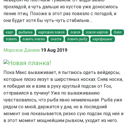
прохладой, а чуть дальше из кустов уже доносилось
пение птиц. Похоже в этот раз повезло с погодой, и
она будет хотя бы чуть-чуть стабильна....
карп
рыбалка
карповая ловля
ловля
ловля карпов
бойл
ловить
ловить ловлю
снасти
ловить рыбу
карпфишинг
Морозов Данила
19 Aug 2019
Новая планка!
Пока Макс вываживает, я пытаюсь одеть вейдерсы,
которые плохо лезут в шерстяных носках. Сняв носки,
я победил их и взяв в руку круглый подсак от Fox,
отправился в пучину! Уже по вываживанию
чувствовалось, что рыба явно немаленькая. Рыба уже
рядом со мной, держится у дна, но в последний
момент она показывается, резко сую подсак под неё и
в этот момент мощнейшим рывком, уходит из него.