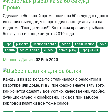
Красивая рыбалка за 60 секунд.
Промо.
Сделали небольшой промо ролик на 60 секунд с одного
из наших выездов, что проходил в конце августа на
водоёме "Голодяевский". Вот такая красивая рыбалка
была у нас в конце августа 2019 года.
карп
рыбалка
карповая ловля
ловля
ловля карпов
бойл
ловить
ловить ловлю
снасти
ловить рыбу
карпфишинг
Морозов Данила
02 Feb 2020
Выбор палатки для рыбалки.
Каждый из вас когда-то сталкивался с ремонтом в
квартире или доме. И вы прекрасно знаете тягу того,
как хочется сделать всё уютно, качественно, удобно,
функционально и комфортно. Так вот при выборе
карповой палатки всё тоже самое.