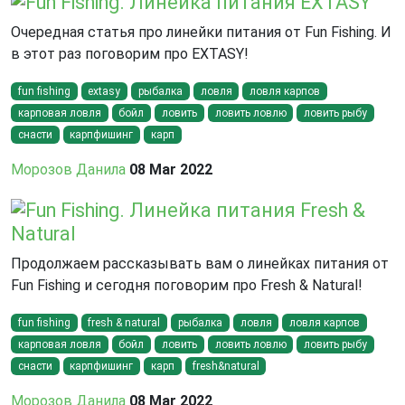
Fun Fishing. Линейка питания EXTASY
Очередная статья про линейки питания от Fun Fishing. И
в этот раз поговорим про EXTASY!
fun fishing
extasy
рыбалка
ловля
ловля карпов
карповая ловля
бойл
ловить
ловить ловлю
ловить рыбу
снасти
карпфишинг
карп
Морозов Данила
08 Mar 2022
Fun Fishing. Линейка питания Fresh &
Natural
Продолжаем рассказывать вам о линейках питания от
Fun Fishing и сегодня поговорим про Fresh & Natural!
fun fishing
fresh & natural
рыбалка
ловля
ловля карпов
карповая ловля
бойл
ловить
ловить ловлю
ловить рыбу
снасти
карпфишинг
карп
fresh&natural
Морозов Данила
08 Mar 2022