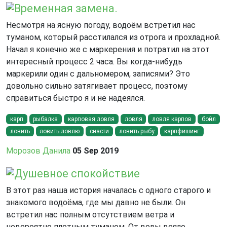
Временная замена.
Несмотря на ясную погоду, водоём встретил нас
туманом, который расстилался из отрога и прохладной.
Начал я конечно же с маркерения и потратил на этот
интересный процесс 2 часа. Вы когда-нибудь
маркерили один с дальномером, записями? Это
довольно сильно затягивает процесс, поэтому
справиться быстро я и не надеялся.
карп
рыбалка
карповая ловля
ловля
ловля карпов
бойл
ловить
ловить ловлю
снасти
ловить рыбу
карпфишинг
Морозов Данила
05 Sep 2019
Душевное спокойствие
В этот раз наша история началась с одного старого и
знакомого водоёма, где мы давно не были. Он
встретил нас полным отсутствием ветра и
невероятно плотным туманом. От воды веяло