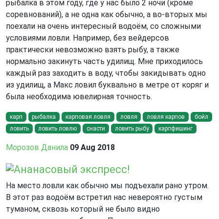
рыбалка в этом году, где у нас было 2 ночи (кроме
соревнований), а не одна как обычно, а во-вторых мы
поехали на очень интересный водоём, со сложными
условиями ловли. Например, без вейдерсов
практически невозможно взять рыбу, а также
нормально закинуть часть удилищ. Мне приходилось
каждый раз заходить в воду, чтобы закидывать одно
из удилищ, а Макс ловил буквально в метре от коряг и
была необходима ювелирная точность.
карп
рыбалка
карповая ловля
ловля
ловля карпов
бойл
ловить
ловить ловлю
снасти
ловить рыбу
карпфишинг
Морозов Данила
09 Aug 2018
Ананасовый экспресс!
На место ловли как обычно мы подъехали рано утром.
В этот раз водоём встретил нас невероятно густым
туманом, сквозь который не было видно