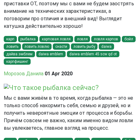
приставки OT, поэтому мы с вами не будем заострять
внимание на технических характеристиках, а
поговорим про отличия и внешний вид! Выглядит
катушка действительно хорошо!
карп
рыбалка
карповая ловля
ловля
ловля карпов
бойл
ловить
ловить ловлю
снасти
ловить рыбу
daiwa
дайва эмблем
daiwa emblem
daiwa emblem 45 scw qd ot
карпфишинг
Морозов Данила
01 Apr 2020
Что такое рыбалка сейчас?
Мы с вами живём в то время, когда рыбалка — это не
только способ накормить себя, семью и друзей, но и
получить невероятные эмоции от процесса и борьбы.
Причём совсем не важно, каким именно видом ловли
вы увлекаетесь, главное взгляд на процесс.