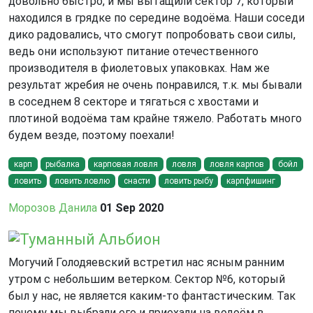
довольно быстро, и мы вытащили сектор 7, который
находился в грядке по середине водоёма. Наши соседи
дико радовались, что смогут попробовать свои силы,
ведь они используют питание отечественного
производителя в фиолетовых упаковках. Нам же
результат жребия не очень понравился, т.к. мы бывали
в соседнем 8 секторе и тягаться с хвостами и
плотиной водоёма там крайне тяжело. Работать много
будем везде, поэтому поехали!
карп
рыбалка
карповая ловля
ловля
ловля карпов
бойл
ловить
ловить ловлю
снасти
ловить рыбу
карпфишинг
Морозов Данила
01 Sep 2020
Туманный Альбион
Могучий Голодяевский встретил нас ясным ранним
утром с небольшим ветерком. Сектор №6, который
был у нас, не является каким-то фантастическим. Так
почему мы выбрали его и приехали на водоём в