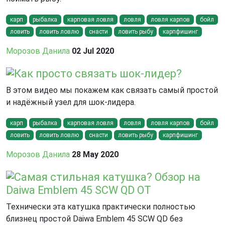
карп
рыбалка
карповая ловля
ловля
ловля карпов
бойл
ловить
ловить ловлю
снасти
ловить рыбу
карпфишинг
Морозов Данила
02 Jul 2020
Как просто связать шок-лидер?
В этом видео мы покажем как связать самый простой
и надёжный узел для шок-лидера.
карп
рыбалка
карповая ловля
ловля
ловля карпов
бойл
ловить
ловить ловлю
снасти
ловить рыбу
карпфишинг
Морозов Данила
28 May 2020
Самая стильная катушка? Обзор на
Daiwa Emblem 45 SCW QD OT
Технически эта катушка практически полностью
близнец простой Daiwa Emblem 45 SCW QD без