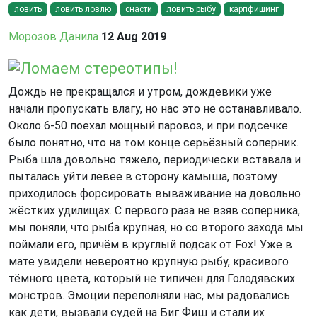
ловить
ловить ловлю
снасти
ловить рыбу
карпфишинг
Морозов Данила
12 Aug 2019
Ломаем стереотипы!
Дождь не прекращался и утром, дождевики уже
начали пропускать влагу, но нас это не останавливало.
Около 6-50 поехал мощный паровоз, и при подсечке
было понятно, что на том конце серьёзный соперник.
Рыба шла довольно тяжело, периодически вставала и
пыталась уйти левее в сторону камыша, поэтому
приходилось форсировать вываживание на довольно
жёстких удилищах. С первого раза не взяв соперника,
мы поняли, что рыба крупная, но со второго захода мы
поймали его, причём в круглый подсак от Fox! Уже в
мате увидели невероятно крупную рыбу, красивого
тёмного цвета, который не типичен для Голодявских
монстров. Эмоции переполняли нас, мы радовались
как дети, вызвали судей на Биг Фиш и стали их