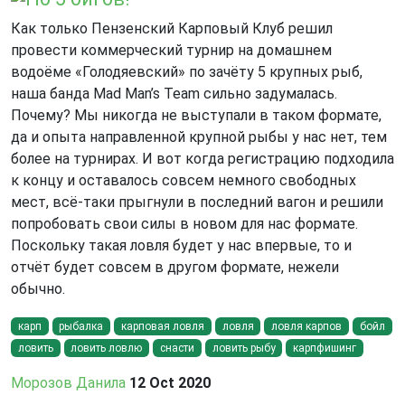
Как только Пензенский Карповый Клуб решил
провести коммерческий турнир на домашнем
водоёме «Голодяевский» по зачёту 5 крупных рыб,
наша банда Mad Man’s Team сильно задумалась.
Почему? Мы никогда не выступали в таком формате,
да и опыта направленной крупной рыбы у нас нет, тем
более на турнирах. И вот когда регистрацию подходила
к концу и оставалось совсем немного свободных
мест, всё-таки прыгнули в последний вагон и решили
попробовать свои силы в новом для нас формате.
Поскольку такая ловля будет у нас впервые, то и
отчёт будет совсем в другом формате, нежели
обычно.
карп
рыбалка
карповая ловля
ловля
ловля карпов
бойл
ловить
ловить ловлю
снасти
ловить рыбу
карпфишинг
Морозов Данила
12 Oct 2020