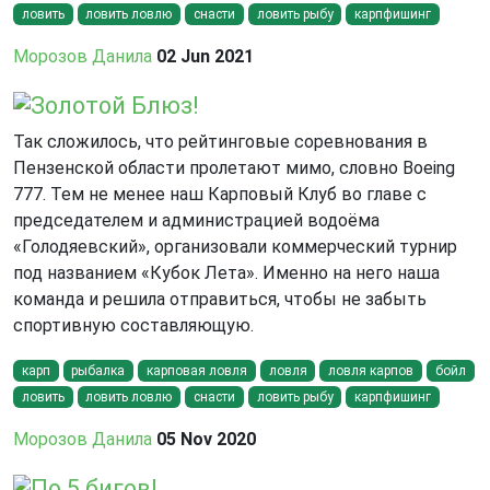
ловить
ловить ловлю
снасти
ловить рыбу
карпфишинг
Морозов Данила
02 Jun 2021
Золотой Блюз!
Так сложилось, что рейтинговые соревнования в
Пензенской области пролетают мимо, словно Boeing
777. Тем не менее наш Карповый Клуб во главе с
председателем и администрацией водоёма
«Голодяевский», организовали коммерческий турнир
под названием «Кубок Лета». Именно на него наша
команда и решила отправиться, чтобы не забыть
спортивную составляющую.
карп
рыбалка
карповая ловля
ловля
ловля карпов
бойл
ловить
ловить ловлю
снасти
ловить рыбу
карпфишинг
Морозов Данила
05 Nov 2020
По 5 бигов!