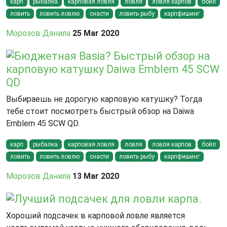
карп
рыбалка
карповая ловля
ловля
ловля карпов
бойл
ловить
ловить ловлю
снасти
ловить рыбу
карпфишинг
Морозов Данила
25 Mar 2020
Бюджетная Basia? Быстрый обзор на
карповую катушку Daiwa Emblem 45 SCW
QD
Выбираешь не дорогую карповую катушку? Тогда
тебе стоит посмотреть быстрый обзор на Daiwa
Emblem 45 SCW QD.
карп
рыбалка
карповая ловля
ловля
ловля карпов
бойл
ловить
ловить ловлю
снасти
ловить рыбу
карпфишинг
Морозов Данила
13 Mar 2020
Лучший подсачек для ловли карпа.
Хороший подсачек в карповой ловле является