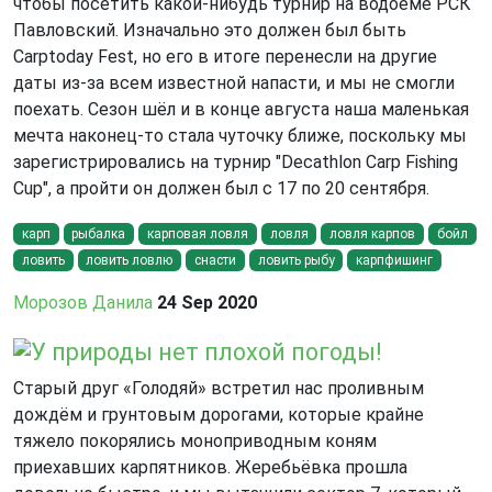
чтобы посетить какой-нибудь турнир на водоёме РСК
Павловский. Изначально это должен был быть
Carptoday Fest, но его в итоге перенесли на другие
даты из-за всем известной напасти, и мы не смогли
поехать. Сезон шёл и в конце августа наша маленькая
мечта наконец-то стала чуточку ближе, поскольку мы
зарегистрировались на турнир "Decathlon Carp Fishing
Cup", а пройти он должен был с 17 по 20 сентября.
карп
рыбалка
карповая ловля
ловля
ловля карпов
бойл
ловить
ловить ловлю
снасти
ловить рыбу
карпфишинг
Морозов Данила
24 Sep 2020
У природы нет плохой погоды!
Старый друг «Голодяй» встретил нас проливным
дождём и грунтовым дорогами, которые крайне
тяжело покорялись моноприводным коням
приехавших карпятников. Жеребьёвка прошла