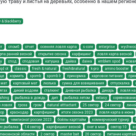
ую траву и листья на деревьях, особенно в нашем регион
 & blackberry
нт
спомб
отчет
осенняя ловля карпа
s-core
enterprise
wychwood 
рпа ранней весной
открытие сезона
карфишинг
ловля карпа весной
у
спод
сподовая
катушка
дайва
daiwa
emblem spod
новая
qd ot
classic
fresh & natural
fresh&natural
k-pro
amino booster
ще
кормить
spomb
spomb lr
прикормка
карповое питание
при
мат
карповый мат
люлька
сумка для взвешивания
отпускалка
ягах
дикий водоем
сталкинг
дневная рыбалка
дикарь
ловля на
ishing
рыбалка в дождь
дип
рыбалка летом
extasy
соревновани
я ловля
гроза
гром
natural atttactant
25 сектор
24 сектор
линей
тор
краснодар
карпфишинг
итоги сезона 2023
ловля карпа в июне
ime
чемпионат россии 2023
бойлы карптайм
коммерческий турнир
ис рыбалка
14 сектор
карпфишинг весной
снег в мае
сектор 10
в
 пензенской области
2 сектор
master bait
20 сектор
питание карпта