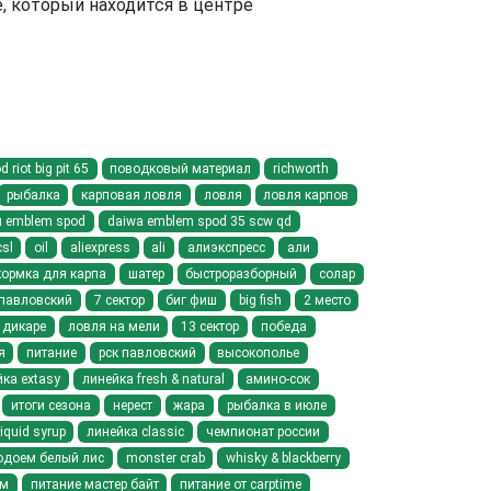
е, который находится в центре
riot big pit 65
поводковый материал
richworth
рыбалка
карповая ловля
ловля
ловля карпов
 emblem spod
daiwa emblem spod 35 scw qd
csl
oil
aliexpress
ali
алиэкспресс
али
кормка для карпа
шатер
быстроразборный
солар
павловский
7 сектор
биг фиш
big fish
2 место
 дикаре
ловля на мели
13 сектор
победа
я
питание
рск павловский
высокополье
ка extasy
линейка fresh & natural
амино-сок
итоги сезона
нерест
жара
рыбалка в июле
liquid syrup
линейка classic
чемпионат россии
одоем белый лис
monster crab
whisky & blackberry
йм
питание мастер байт
питание от carptime