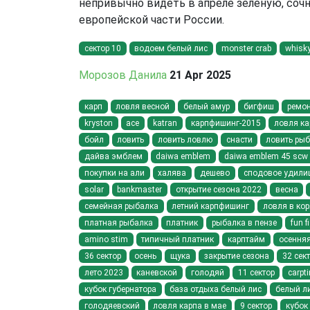
непривычно видеть в апреле зеленую, сочн
европейской части России.
сектор 10
водоем белый лис
monster crab
whisky
Морозов Данила
21 Apr 2025
карп
ловля весной
белый амур
бигфиш
ремо
kryston
ace
katran
карпфишинг-2015
ловля ка
бойл
ловить
ловить ловлю
снасти
ловить рыб
дайва эмблем
daiwa emblem
daiwa emblem 45 scw 
покупки на али
халява
дешево
сподовое удили
solar
bankmaster
открытие сезона 2022
весна
семейная рыбалка
летний карпфишинг
ловля в кор
платная рыбалка
платник
рыбалка в пензе
fun f
amino stim
типичный платник
карптайм
осення
36 сектор
осень
щука
закрытие сезона
32 сек
лето 2023
каневской
голодяй
11 сектор
carpt
кубок губернатора
база отдыха белый лис
белый л
голодяевский
ловля карпа в мае
9 сектор
кубок