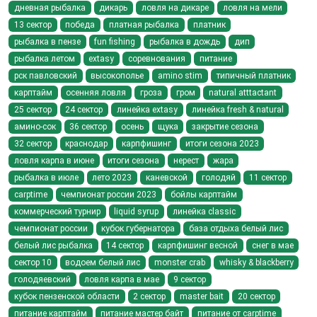
дневная рыбалка
дикарь
ловля на дикаре
ловля на мели
13 сектор
победа
платная рыбалка
платник
рыбалка в пензе
fun fishing
рыбалка в дождь
дип
рыбалка летом
extasy
соревнования
питание
рск павловский
высокополье
amino stim
типичный платник
карптайм
осенняя ловля
гроза
гром
natural atttactant
25 сектор
24 сектор
линейка extasy
линейка fresh & natural
амино-сок
36 сектор
осень
щука
закрытие сезона
32 сектор
краснодар
карпфишинг
итоги сезона 2023
ловля карпа в июне
итоги сезона
нерест
жара
рыбалка в июле
лето 2023
каневской
голодяй
11 сектор
carptime
чемпионат россии 2023
бойлы карптайм
коммерческий турнир
liquid syrup
линейка classic
чемпионат россии
кубок губернатора
база отдыха белый лис
белый лис рыбалка
14 сектор
карпфишинг весной
снег в мае
сектор 10
водоем белый лис
monster crab
whisky & blackberry
голодяевский
ловля карпа в мае
9 сектор
кубок пензенской области
2 сектор
master bait
20 сектор
питание карптайм
питание мастер байт
питание от carptime