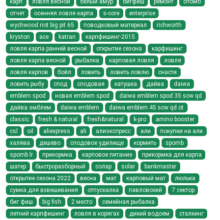
карп
ловля весной
белый амур
бигфиш
ремонт
спомб
отчет
осенняя ловля карпа
s-core
enterprise
wychwood riot big pit 65
поводковый материал
richworth
kryston
ace
katran
карпфишинг-2015
ловля карпа ранней весной
открытие сезона
карфишинг
ловля карпа весной
рыбалка
карповая ловля
ловля
ловля карпов
бойл
ловить
ловить ловлю
снасти
ловить рыбу
спод
сподовая
катушка
дайва
daiwa
emblem spod
новая emblem spod
daiwa emblem spod 35 scw qd
дайва эмблем
daiwa emblem
daiwa emblem 45 scw qd ot
classic
fresh & natural
fresh&natural
k-pro
amino booster
csl
oil
aliexpress
ali
алиэкспресс
али
покупки на али
халява
дешево
сподовое удилище
кормить
spomb
spomb lr
прикормка
карповое питание
прикормка для карпа
шатер
быстроразборный
солар
solar
bankmaster
открытие сезона 2022
весна
мат
карповый мат
люлька
сумка для взвешивания
отпускалка
павловский
7 сектор
биг фиш
big fish
2 место
семейная рыбалка
летний карпфишинг
ловля в корягах
дикий водоем
сталкинг