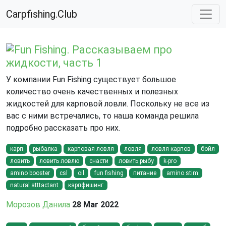
Carpfishing.Club
Fun Fishing. Рассказываем про
жидкости, часть 1
У компании Fun Fishing существует большое
количество очень качественных и полезных
жидкостей для карповой ловли. Поскольку не все из
вас с ними встречались, то наша команда решила
подробно рассказать про них.
карп
рыбалка
карповая ловля
ловля
ловля карпов
бойл
ловить
ловить ловлю
снасти
ловить рыбу
k-pro
amino booster
csl
oil
fun fishing
питание
amino stim
natural atttactant
карпфишинг
Морозов Данила
28 Mar 2022