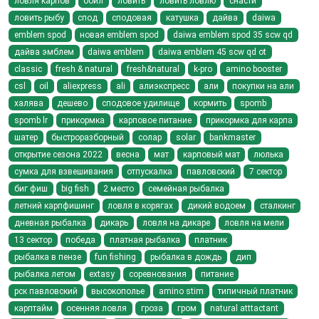
ловля карпов
бойл
ловить
ловить ловлю
снасти
ловить рыбу
спод
сподовая
катушка
дайва
daiwa
emblem spod
новая emblem spod
daiwa emblem spod 35 scw qd
дайва эмблем
daiwa emblem
daiwa emblem 45 scw qd ot
classic
fresh & natural
fresh&natural
k-pro
amino booster
csl
oil
aliexpress
ali
алиэкспресс
али
покупки на али
халява
дешево
сподовое удилище
кормить
spomb
spomb lr
прикормка
карповое питание
прикормка для карпа
шатер
быстроразборный
солар
solar
bankmaster
открытие сезона 2022
весна
мат
карповый мат
люлька
сумка для взвешивания
отпускалка
павловский
7 сектор
биг фиш
big fish
2 место
семейная рыбалка
летний карпфишинг
ловля в корягах
дикий водоем
сталкинг
дневная рыбалка
дикарь
ловля на дикаре
ловля на мели
13 сектор
победа
платная рыбалка
платник
рыбалка в пензе
fun fishing
рыбалка в дождь
дип
рыбалка летом
extasy
соревнования
питание
рск павловский
высокополье
amino stim
типичный платник
карптайм
осенняя ловля
гроза
гром
natural atttactant