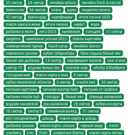
25 сектор
24 сектор
линейка extasy
линейка fresh & natural
амино-сок
36 сектор
осень
щука
закрытие сезона
32 сектор
краснодар
карпфишинг
итоги сезона 2023
ловля карпа в июне
итоги сезона
нерест
жара
рыбалка в июле
лето 2023
каневской
голодяй
11 сектор
carptime
чемпионат россии 2023
бойлы карптайм
коммерческий турнир
liquid syrup
линейка classic
чемпионат россии
кубок губернатора
база отдыха белый лис
белый лис рыбалка
14 сектор
карпфишинг весной
снег в мае
сектор 10
водоем белый лис
monster crab
whisky & blackberry
голодяевский
ловля карпа в мае
9 сектор
кубок пензенской области
2 сектор
master bait
20 сектор
питание карптайм
питание мастер байт
питание от carptime
питание master bait
голодос
белый лис
станица каневская
водоем каневской
рск каневской
28 сектор
кубок носорога
18 сектор
сектор 5
семейный выезд
21 сектор
рск голодяевский
дождь
ловля карпа в дождь
рыбалка осенью
ловля карпа осенью
черный амур
cream
cranberry
tutti
frutti
уловистые бойлы
ловля карпа летом