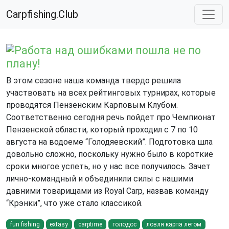
Carpfishing.Club
Работа над ошибками пошла не по
плану!
В этом сезоне наша команда твердо решила
участвовать на всех рейтинговых турнирах, которые
проводятся Пензенским Карповым Клубом.
Соответственно сегодня речь пойдет про Чемпионат
Пензенской области, который проходил с 7 по 10
августа на водоеме “Голодяевский”. Подготовка шла
довольно сложно, поскольку нужно было в короткие
сроки многое успеть, но у нас все получилось. Зачет
лично-командный и объединили силы с нашими
давними товарищами из Royal Carp, назвав команду
“Крэнки”, что уже стало классикой.
fun fishing
extasy
carptime
голодос
ловля карпа летом