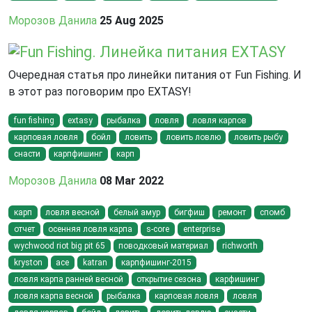
Морозов Данила
25 Aug 2025
Fun Fishing. Линейка питания EXTASY
Очередная статья про линейки питания от Fun Fishing. И
в этот раз поговорим про EXTASY!
fun fishing
extasy
рыбалка
ловля
ловля карпов
карповая ловля
бойл
ловить
ловить ловлю
ловить рыбу
снасти
карпфишинг
карп
Морозов Данила
08 Mar 2022
карп
ловля весной
белый амур
бигфиш
ремонт
спомб
отчет
осенняя ловля карпа
s-core
enterprise
wychwood riot big pit 65
поводковый материал
richworth
kryston
ace
katran
карпфишинг-2015
ловля карпа ранней весной
открытие сезона
карфишинг
ловля карпа весной
рыбалка
карповая ловля
ловля