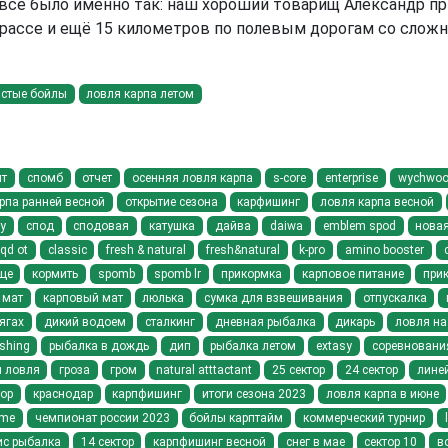
 всё было именно так: наш хороший товарищ Александр пр
 трассе и ещё 15 километров по полевым дорогам со слож
истые бойлы
ловля карпа летом
нт
спомб
отчет
осенняя ловля карпа
s-core
enterprise
wychwood 
рпа ранней весной
открытие сезона
карфишинг
ловля карпа весной
у
спод
сподовая
катушка
дайва
daiwa
emblem spod
новая
qd ot
classic
fresh & natural
fresh&natural
k-pro
amino booster
ще
кормить
spomb
spomb lr
прикормка
карповое питание
при
мат
карповый мат
люлька
сумка для взвешивания
отпускалка
ягах
дикий водоем
сталкинг
дневная рыбалка
дикарь
ловля на
ishing
рыбалка в дождь
дип
рыбалка летом
extasy
соревновани
я ловля
гроза
гром
natural atttactant
25 сектор
24 сектор
линей
тор
краснодар
карпфишинг
итоги сезона 2023
ловля карпа в июне
ime
чемпионат россии 2023
бойлы карптайм
коммерческий турнир
ис рыбалка
14 сектор
карпфишинг весной
снег в мае
сектор 10
в