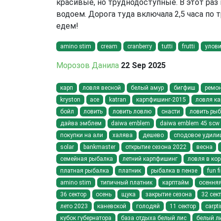
красивые, но труднодоступные. В этот раз
водоем. Дорога туда включала 2,5 часа по
едем!
amino stim
cream
cranberry
tutti
frutti
улов
Морозов Данила
22 Sep 2025
карп
ловля весной
белый амур
бигфиш
ремо
kryston
ace
katran
карпфишинг-2015
ловля ка
бойл
ловить
ловить ловлю
снасти
ловить рыб
дайва эмблем
daiwa emblem
daiwa emblem 45 scw 
покупки на али
халява
дешево
сподовое удили
solar
bankmaster
открытие сезона 2022
весна
семейная рыбалка
летний карпфишинг
ловля в кор
платная рыбалка
платник
рыбалка в пензе
fun f
amino stim
типичный платник
карптайм
осення
36 сектор
осень
щука
закрытие сезона
32 сек
лето 2023
каневской
голодяй
11 сектор
carpt
кубок губернатора
база отдыха белый лис
белый л