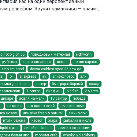
игласил нас на один перспективный
ным рельефом. Звучит заманчиво — значит,
riot big pit 65
поводковый материал
richworth
рыбалка
карповая ловля
ловля
ловля карпов
 emblem spod
daiwa emblem spod 35 scw qd
csl
oil
aliexpress
ali
алиэкспресс
али
кормка для карпа
шатер
быстроразборный
солар
павловский
7 сектор
биг фиш
big fish
2 место
 дикаре
ловля на мели
13 сектор
победа
я
питание
рск павловский
высокополье
ка extasy
линейка fresh & natural
амино-сок
итоги сезона
нерест
жара
рыбалка в июле
liquid syrup
линейка classic
чемпионат россии
одоем белый лис
monster crab
whisky & blackberry