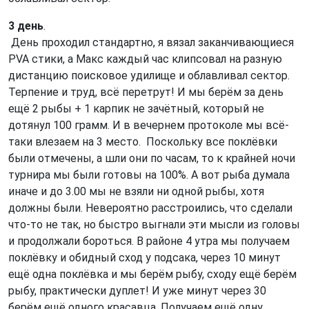
3 день
.
День проходил стандартно, я вязал заканчивающиеся
PVA стики, а Макс каждый час клипсовал на разную
дистанцию поисковое удилище и облавливал сектор.
Терпение и труд, всё перетрут! И мы берём за день
ещё 2 рыбы + 1 карпик не зачётный, который не
дотянул 100 грамм. И в вечернем протоколе мы всё-
таки влезаем на 3 место. Поскольку все поклёвки
были отмечены, а шли они по часам, то к крайней ночи
турнира мы были готовы на 100%. А вот рыба думала
иначе и до 3.00 мы не взяли ни одной рыбы, хотя
должны были. Невероятно расстроились, что сделали
что-то не так, но быстро выгнали эти мысли из головы
и продолжали бороться. В районе 4 утра мы получаем
поклёвку и обидный сход у подсака, через 10 минут
ещё одна поклёвка и мы берём рыбу, сходу ещё берём
рыбу, практически дуплет! И уже минут через 30
берём ещё одного красавца. Получаем ещё одну