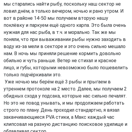
мы старались найти рыбу, поскольку наш сектор не
ловил днём, а только вечером, ночью и рано утром. И
вот в районе 14-50 мы получаем вторую нашу
поклёвку и паркуем ещё одного карпа. Это была очень
нужная для нас рыба, в т.ч. и морально. Так же мы
поняли, что при вываживании рыбы нужно заходить в
воду из-за мели в секторе и это очень сильно мешало
нам. В ночь мы приняли решение кормить довольно
обильно и чуть раньше. Ветер не стихал и красное
лицо, и губы, которыми невозможно было пошевелить
только подчёркивали это.
Уже ночью мы берём ещё 3 рыбы и прыгаем в
утреннем протоколе на 2 место. Далее, мы получаем 2
обидных схода у подсака, которые нас сильно печалят.
Но это не повод унывать, и мы продолжаем работать
строго по плану. День проходил стандартно, я вязал
заканчивающиеся PVA стики, а Макс каждый час
клипсовал на разную дистанцию поисковое удилище и
облавливал сектор.