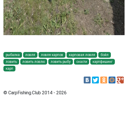
рыбалка
ловля
ловля карпов
карповая ловля
бойл
ловить
ловить ловлю
ловить рыбу
снасти
карпфишинг
карп
© CarpFishing.Club 2014 - 2026