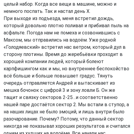
целый набор. Когда все вещи в машине, можно и
немного поспать. Так и настал день Х.
При выходе из подъезда, меня встретил дождь,
который довольно плотно поливал и прибивал пыль на
асфальте. Погода нам не помеха и созвонившись с
Максом, мы отправились на водоём. Уже родной
«Голодяевский» встретил нас ветром, который дул в
сторону плотины. Время до жеребьёвки проходит в
хорошей компании людей, который болеют
карпфишингом как и мы, но внутреннее беспокойство
всё больше и больше повышает градус. Тянуть
очередь отправляется Андрей и вытаскивает из
мешка бочонок с цифрой 3 и зону ловли Б. Он же
тащит и связку секторов 2-25…и соответственно
нашей паре достаётся сектор 2. Мы встали в ступор, а
на наших лицах не было эмоций, и лишь внутри было
разочарование. Почему? Потому, что данный сектор
никогда не показывал хороших результатов и считался
одним из худших на водоёме. Все начали нас