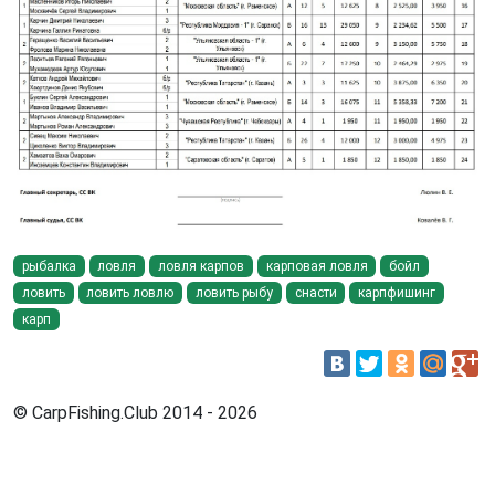
рыбалка
ловля
ловля карпов
карповая ловля
бойл
ловить
ловить ловлю
ловить рыбу
снасти
карпфишинг
карп
© CarpFishing.Club 2014 - 2026