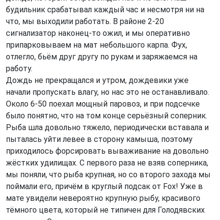
будильник срабатывал каждый час и несмотря ни на
что, мы выходили работать. В районе 2-20
сигнализатор наконец-то ожил, и мы оперативно
припарковываем на мат небольшого карпа. Фух,
отлегло, бьём друг другу по рукам и заряжаемся на
работу.
Дождь не прекращался и утром, дождевики уже
начали пропускать влагу, но нас это не останавливало.
Около 6-50 поехал мощный паровоз, и при подсечке
было понятно, что на том конце серьёзный соперник.
Рыба шла довольно тяжело, периодически вставала и
пыталась уйти левее в сторону камыша, поэтому
приходилось форсировать вываживание на довольно
жёстких удилищах. С первого раза не взяв соперника,
мы поняли, что рыба крупная, но со второго захода мы
поймали его, причём в круглый подсак от Fox! Уже в
мате увидели невероятно крупную рыбу, красивого
тёмного цвета, который не типичен для Голодявских