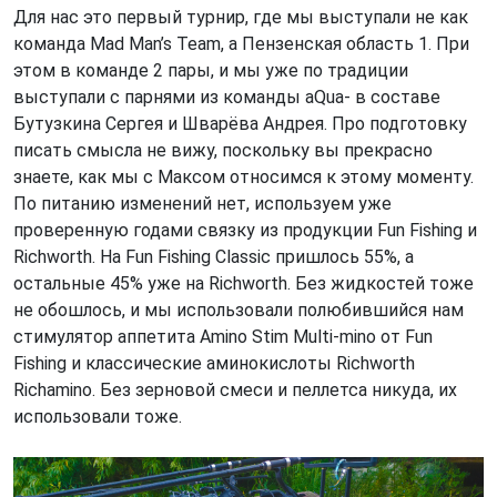
Для нас это первый турнир, где мы выступали не как
команда Mad Man’s Team, а Пензенская область 1. При
этом в команде 2 пары, и мы уже по традиции
выступали с парнями из команды aQua- в составе
Бутузкина Сергея и Шварёва Андрея. Про подготовку
писать смысла не вижу, поскольку вы прекрасно
знаете, как мы с Максом относимся к этому моменту.
По питанию изменений нет, используем уже
проверенную годами связку из продукции Fun Fishing и
Richworth. На Fun Fishing Classic пришлось 55%, а
остальные 45% уже на Richworth. Без жидкостей тоже
не обошлось, и мы использовали полюбившийся нам
стимулятор аппетита Amino Stim Multi-mino от Fun
Fishing и классические аминокислоты Richworth
Richamino. Без зерновой смеси и пеллетса никуда, их
использовали тоже.