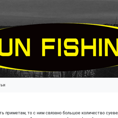
тьи
ть приметам, то с ним связано большое количество суеве