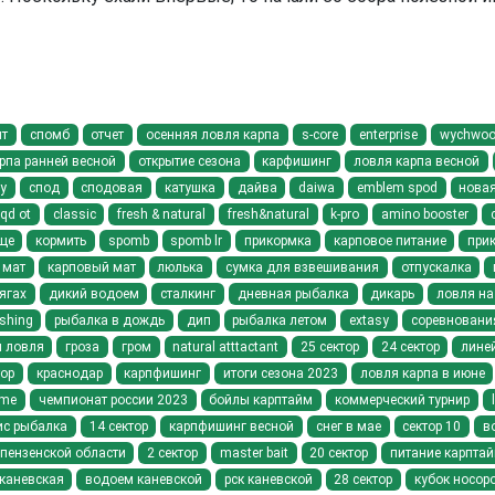
нт
спомб
отчет
осенняя ловля карпа
s-core
enterprise
wychwood 
рпа ранней весной
открытие сезона
карфишинг
ловля карпа весной
у
спод
сподовая
катушка
дайва
daiwa
emblem spod
новая
qd ot
classic
fresh & natural
fresh&natural
k-pro
amino booster
ще
кормить
spomb
spomb lr
прикормка
карповое питание
при
мат
карповый мат
люлька
сумка для взвешивания
отпускалка
ягах
дикий водоем
сталкинг
дневная рыбалка
дикарь
ловля на
ishing
рыбалка в дождь
дип
рыбалка летом
extasy
соревновани
я ловля
гроза
гром
natural atttactant
25 сектор
24 сектор
линей
тор
краснодар
карпфишинг
итоги сезона 2023
ловля карпа в июне
ime
чемпионат россии 2023
бойлы карптайм
коммерческий турнир
ис рыбалка
14 сектор
карпфишинг весной
снег в мае
сектор 10
в
 пензенской области
2 сектор
master bait
20 сектор
питание карпта
 каневская
водоем каневской
рск каневской
28 сектор
кубок носор