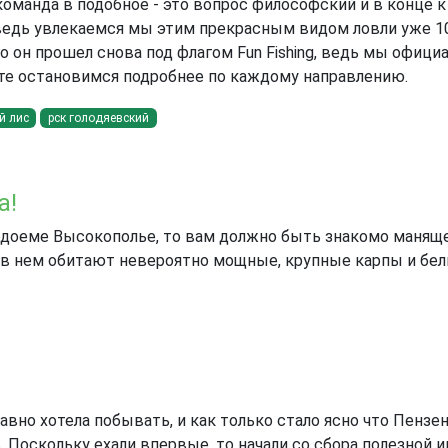
команда в подобное - это вопрос философский и в конце к
едь увлекаемся мы этим прекрасным видом ловли уже 10 
о он прошел снова под флагом Fun Fishing, ведь мы офиц
йте остановимся подробнее по каждому направлению.
й лис
рск голодяевский
а!
водоеме Высокополье, то вам должно быть знакомо манящ
 в нем обитают невероятно мощные, крупные карпы и бе
вно хотела побывать, и как только стало ясно что Пенз
 Поскольку ехали впервые, то начали со сбора полезной и