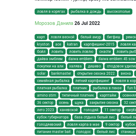
ловля в корягах
рыбалка в дождь
высокополье
Морозов Данила
26 Jul 2022
карп
ловля весной
белый амур
бигфиш
ремо
kryston
ace
katran
карпфишинг-2015
ловля ка
бойл
ловить
ловить ловлю
снасти
ловить рыб
дайва эмблем
daiwa emblem
daiwa emblem 45 scw 
покупки на али
халява
дешево
сподовое удили
solar
bankmaster
открытие сезона 2022
весна
семейная рыбалка
летний карпфишинг
ловля в кор
платная рыбалка
платник
рыбалка в пензе
fun f
amino stim
типичный платник
карптайм
осення
36 сектор
осень
щука
закрытие сезона
32 сек
лето 2023
каневской
голодяй
11 сектор
carpt
кубок губернатора
база отдыха белый лис
белый л
голодяевский
ловля карпа в мае
9 сектор
кубок
питание master bait
голодос
белый лис
станица