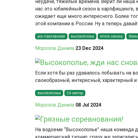
неудачи, тяжелые времена. Верит ли наша 
нас это юбилейный сезон в карпфишинге, в
ожидает еще много интересного. Более тог
этой компании в России. Ну а теперь дава
рск павловский
высокополье
итоги сезона
белы
Морозов Данила
23 Dec 2024
Высокополье, жди нас снов
Если хотя бы раз удавалось побывать на 
своеобразный, интересный, характерный и
высокополье
24 сектор
Морозов Данила
08 Jul 2024
Грязные соревнования!
На водоеме “Высокополье” наша команда да
коммерческий турнир, сразу же записались.