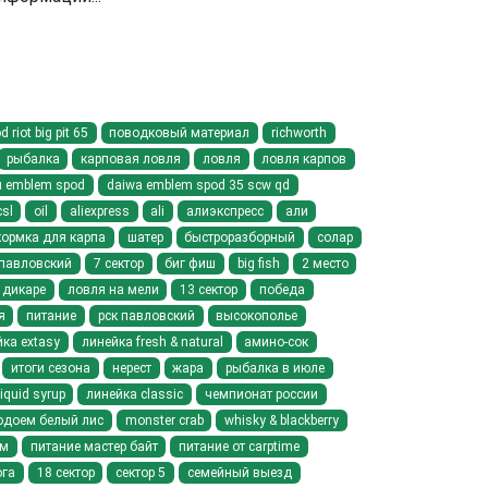
riot big pit 65
поводковый материал
richworth
рыбалка
карповая ловля
ловля
ловля карпов
 emblem spod
daiwa emblem spod 35 scw qd
csl
oil
aliexpress
ali
алиэкспресс
али
кормка для карпа
шатер
быстроразборный
солар
павловский
7 сектор
биг фиш
big fish
2 место
 дикаре
ловля на мели
13 сектор
победа
я
питание
рск павловский
высокополье
ка extasy
линейка fresh & natural
амино-сок
итоги сезона
нерест
жара
рыбалка в июле
liquid syrup
линейка classic
чемпионат россии
одоем белый лис
monster crab
whisky & blackberry
йм
питание мастер байт
питание от carptime
ога
18 сектор
сектор 5
семейный выезд