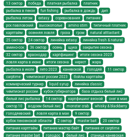
13 сектор
победа
платная рыбалка
платник
рыбалка в пензе
fun fishing
рыбалка в дождь
дип
рыбалка летом
extasy
соревнования
питание
рск павловский
высокополье
amino stim
типичный платник
карптайм
осенняя ловля
гроза
гром
natural atttactant
25 сектор
24 сектор
линейка extasy
линейка fresh & natural
амино-сок
36 сектор
осень
щука
закрытие сезона
32 сектор
краснодар
карпфишинг
итоги сезона 2023
ловля карпа в июне
итоги сезона
нерест
жара
рыбалка в июле
лето 2023
каневской
голодяй
11 сектор
carptime
чемпионат россии 2023
бойлы карптайм
коммерческий турнир
liquid syrup
линейка classic
чемпионат россии
кубок губернатора
база отдыха белый лис
белый лис рыбалка
14 сектор
карпфишинг весной
снег в мае
сектор 10
водоем белый лис
monster crab
whisky & blackberry
голодяевский
ловля карпа в мае
9 сектор
кубок пензенской области
2 сектор
master bait
20 сектор
питание карптайм
питание мастер байт
питание от carptime
питание master bait
голодос
белый лис
станица каневская