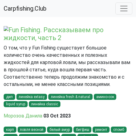
Carpfishing.Club
Fun Fishing. Рассказываем про
жидкости, часть 2
О том, что у Fun Fishing существует большое
количество очень качественных и полезных
жидкостей для карповой ловли, мы рассказывали вам
в прошлой статье, куда вошла первая часть.
Соответственно теперь продолжим знакомство и с
остальными, не менее классными позициями.
дип
линейка extasy
линейка fresh & natural
амино-сок
liquid syrup
линейка classic
Морозов Данила
03 Oct 2023
карп
ловля весной
белый амур
бигфиш
ремонт
спомб