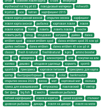
отчет
осенняя ловля карпа
s-core
enterprise
wychwood riot big pit 65
поводковый материал
richworth
kryston
ace
katran
карпфишинг-2015
ловля карпа ранней весной
открытие сезона
карфишинг
ловля карпа весной
рыбалка
карповая ловля
ловля
ловля карпов
бойл
ловить
ловить ловлю
снасти
ловить рыбу
спод
сподовая
катушка
дайва
daiwa
emblem spod
новая emblem spod
daiwa emblem spod 35 scw qd
дайва эмблем
daiwa emblem
daiwa emblem 45 scw qd ot
classic
fresh & natural
fresh&natural
k-pro
amino booster
csl
oil
aliexpress
ali
алиэкспресс
али
покупки на али
халява
дешево
сподовое удилище
кормить
spomb
spomb lr
прикормка
карповое питание
прикормка для карпа
шатер
быстроразборный
солар
solar
bankmaster
открытие сезона 2022
весна
мат
карповый мат
люлька
сумка для взвешивания
отпускалка
павловский
7 сектор
биг фиш
big fish
2 место
семейная рыбалка
летний карпфишинг
ловля в корягах
дикий водоем
сталкинг
дневная рыбалка
дикарь
ловля на дикаре
ловля на мели